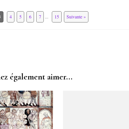
3
4
5
6
7
...
15
Suivante »
ez également aimer...