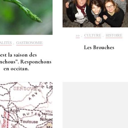
>>
,
CULTURE
,
HISTOIRE
ALITÉS
,
GASTRONOMIE
Les Brouches
est la saison des
nchous”. Responchons
en occitan.