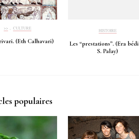
>>
,
CULTURE
HISTOIRE
ivari. (Eth Calhavari)
Les “prestations”. (Era bédi
S. Palay)
cles populaires