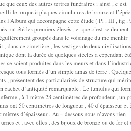
e que ceux des autres tertres funéraires ; ainsi , c’est
illi le torque à plaques circulaires de bronze et l’épée
ns l’Album qui accompagne cette étude ( Pl . III , fig . 
nés ont été les premiers élevés , et que c’est seulement
rrégulièrement groupés dans le voisinage du me menhir
it , dans ce cimetière , les vestiges de deux civilisation
 unique dont la durée de quelques siècles a cependant ét
es se soient produites dans les meurs et dans l’industri
resque tous formés d’un simple amas de terre . Quelqu
ts , présentent des particularités de structure qui mérit
 un cachet d’antiquité remarquable . Le tumulus qui for
renferme , à 1 mètre 28 centimètres de profondeur , un p
ins ont 50 centimètres de longueur , 40 d’épaisseur et 
timètres d’épaisseur . Au – dessous nous n’avons rien
urnes et , avec elles , des bijoux de bronze ou de fer et 