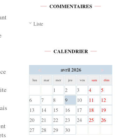
COMMENTAIRES
ant
Liste
e
CALENDRIER
<
>
avril 2026
nce
lun
mar
mer
jeu
ven
sam
dim
ite
1
2
3
4
5
6
7
8
9
10
11
12
ais
13
14
15
16
17
18
19
20
21
22
23
24
25
26
ent
27
28
29
30
ets