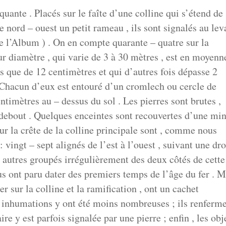
ante . Placés sur le faîte d’une colline qui s’étend de
 le nord – ouest un petit rameau , ils sont signalés au lev
de l’Album ) . On en compte quarante – quatre sur la
ur diamètre , qui varie de 3 à 30 mètres , est en moyenn
is que de 12 centimètres et qui d’autres fois dépasse 2
 Chacun d’eux est entouré d’un cromlech ou cercle de
ntimètres au – dessus du sol . Les pierres sont brutes ,
debout . Quelques enceintes sont recouvertes d’une mi
ur la crête de la colline principale sont , comme nous
 vingt – sept alignés de l’est à l’ouest , suivant une dro
pt autres groupés irrégulièrement des deux côtés de cette
us ont paru dater des premiers temps de l’âge du fer . M
r sur la colline et la ramification , ont un cachet
es inhumations y ont été moins nombreuses ; ils renferm
re y est parfois signalée par une pierre ; enfin , les obj