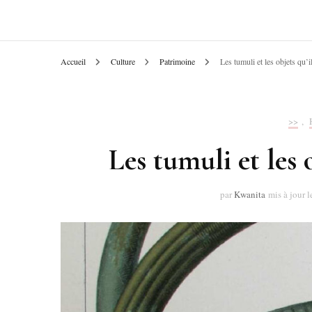
Accueil
Culture
Patrimoine
Les tumuli et les objets qu’i
>>
,
Les tumuli et les 
par
Kwanita
mis à jour 