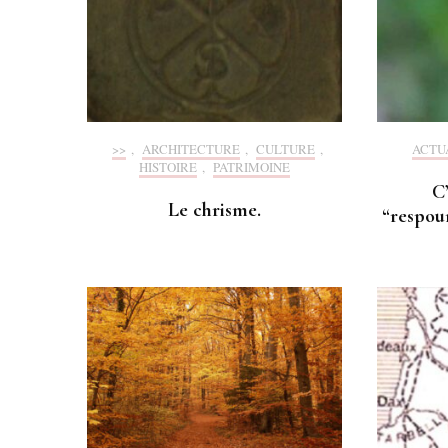
>>
,
ARCHITECTURE
,
CULTURE
,
ACTU
HISTOIRE
,
PATRIMOINE
C’
Le chrisme.
“respou