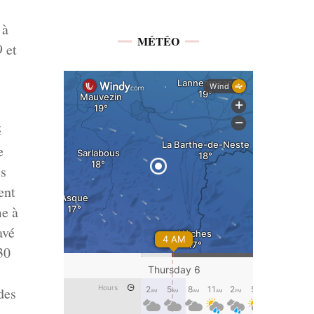
 à
MÉTÉO
9 et
s
é
e
es
ent
me à
avé
30
des