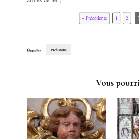
« Précédente
1
2
Préhistoire
Étiquettes :
Navigation
d'article
Vous pourri