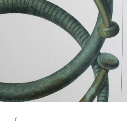
moulins.
Un village de caractère
visiter.
-6-