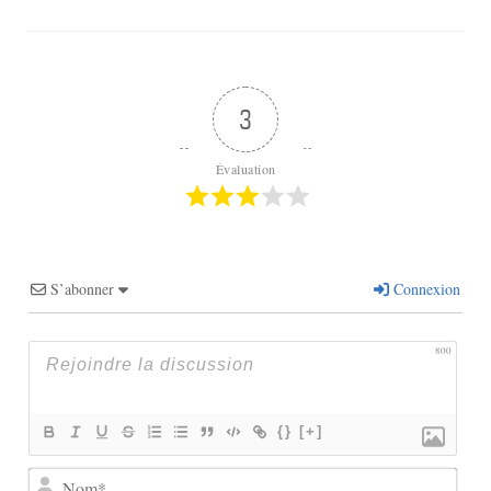
3
Évaluation
S’abonner
Connexion
800
{}
[+]
Nom