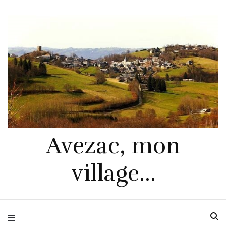
Avezac, mon
village…