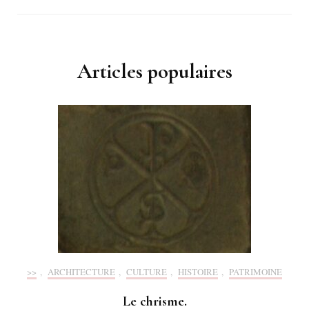
Articles populaires
>>
,
ARCHITECTURE
,
CULTURE
,
HISTOIRE
,
PATRIMOINE
Le chrisme.