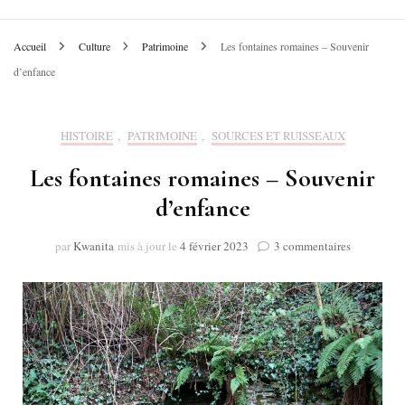
Accueil
Culture
Patrimoine
Les fontaines romaines – Souvenir
d’enfance
HISTOIRE
,
PATRIMOINE
,
SOURCES ET RUISSEAUX
Les fontaines romaines – Souvenir
d’enfance
sur
par
Kwanita
mis à jour le
4 février 2023
3 commentaires
Les
fontaines
romaines
–
Souvenir
d’enfance