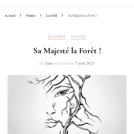
Accueil
Nature
La forêt
Sa Majesté la Forêt !
LA FORÊT
,
NATURE
Sa Majesté la Forêt !
par
Jano
mis à jour le
7 avril 2023