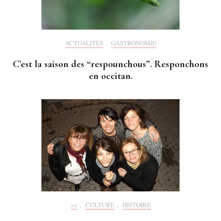
ACTUALITÉS
,
GASTRONOMIE
C’est la saison des “respounchous”. Responchons
en occitan.
>>
,
CULTURE
,
HISTOIRE