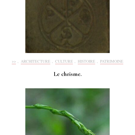
>>
,
ARCHITECTURE
,
CULTURE
,
HISTOIRE
,
PATRIMOINE
Le chrisme.