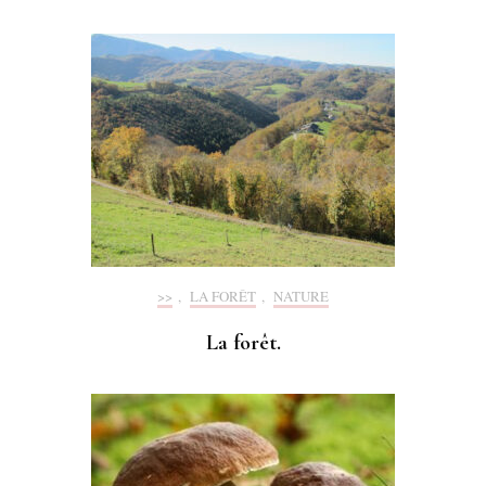
>>
,
LA FORÊT
,
NATURE
La forêt.