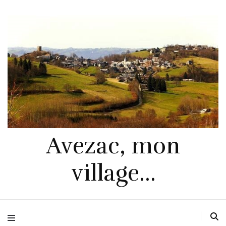
Avezac, mon
village…