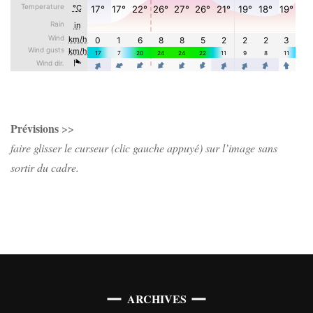
Prévisions
>>
faire glisser le curseur (clic gauche appuyé) sur l’image sans
sortir du cadre.
Archives
ARCHIVES