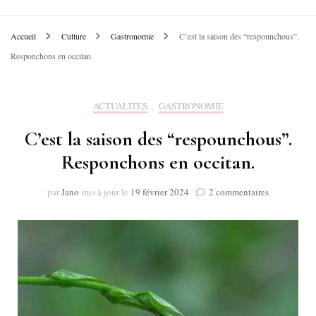
Accueil
Culture
Gastronomie
C’est la saison des “respounchous”.
Responchons en occitan.
ACTUALITÉS
,
GASTRONOMIE
C’est la saison des “respounchous”.
Responchons en occitan.
sur
par
Jano
mis à jour le
19 février 2024
2 commentaires
C’est
la
saison
des
“respouncho
Responchon
en
occitan.