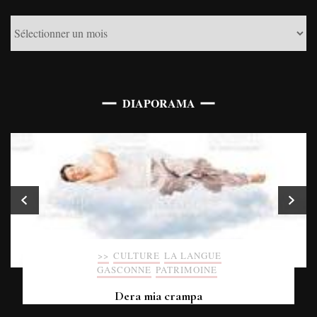
DIAPORAMA
>>
CULTURE
LA LANGUE
GASCONNE
PATRIMOINE
Dera mia crampa