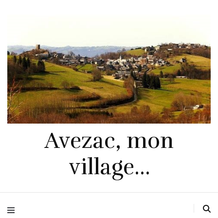
Avezac, mon
village…