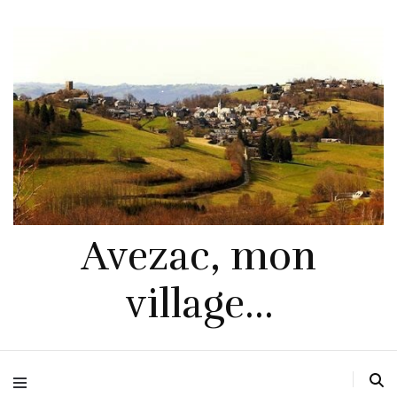
Avezac, mon
village…