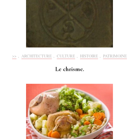
>>
,
ARCHITECTURE
,
CULTURE
,
HISTOIRE
,
PATRIMOINE
Le chrisme.