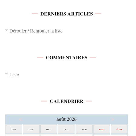
DERNIERS ARTICLES
Dérouler / Renrouler la liste
COMMENTAIRES
Liste
CALENDRIER
<
>
août 2026
lun
mar
mer
jeu
ven
sam
dim