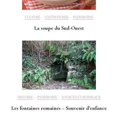
CULTURE
,
GASTRONOMIE
,
PATRIMOINE
La soupe du Sud-Ouest
HISTOIRE
,
PATRIMOINE
,
SOURCES ET RUISSEAUX
Les fontaines romaines – Souvenir d’enfance