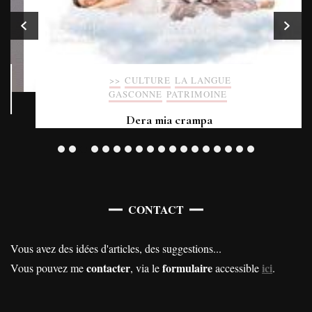
>>
CULTURE
LA LANGUE
GASCONNE
PATRIMOINE
Dera mia crampa
CONTACT
Vous avez des idées d'articles, des suggestions...
contacter
formulaire
ici
Vous pouvez me
, via le
accessible
.